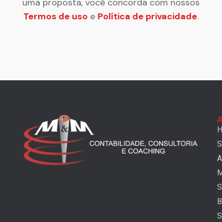
uma proposta, você concorda com nossos
Termos de uso
e
Política de privacidade
.
A
S
A
M
S
B
S